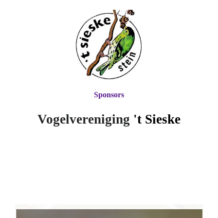
Sponsors
Vogelvereniging
't Si
eske