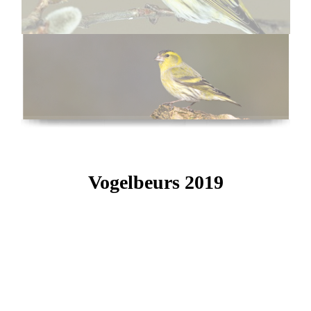
Vogelbeurs 2019