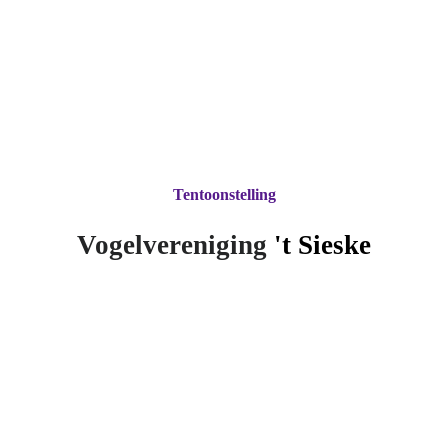
Tentoonstelling
Vogelvereniging
't Si
eske