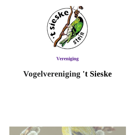
Vereniging
Vogelvereniging
't Si
eske