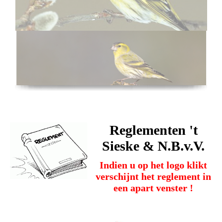
Reglementen 't
Sieske & N.B.v.V.
Indien u op het logo klikt
verschijnt het reglement in
een apart venster !