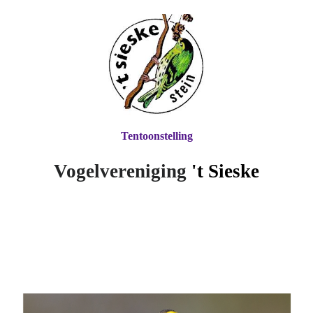
Tentoonstelling
Vogelvereniging
't Si
eske